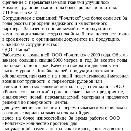
сцепление с перематываемыми тканями улучшилось.
Намотка рулонов ткани стала более ровная и плотная.
ИП Елисеев Ф. И.
Сотрудничаем с компанией “Роллтекс” уже более семи лет. За
годы работы приобрели надежного и качественного
партнера. За качество поставляемой нам продукции и
комплектации заказа всегда спокойны. Лента поступает точно
в срок вместе с оригиналами документов на продукцию.
Спасибо за сотрудничество!
ОДО “Панда”
Работаем с компанией ООО «Роллтекс» с 2009 года. Объемы
заказов большие, свыше 5000 метров в год. За все эти годы
поставки точно в срок. Качество покрытий для валов на
высшем уровне. Линейка нашей продукции постоянно
обновляется, при смене на новый перематываемый материал
возникают трудности с перемоткой рулонов или
износостойкостью вальяной ленты. Тогда специалист ООО
«Роллтекс» в короткий срок посещает наше предприятие,
анализирует новый перематываемый материал и предлагает
решения по поверхности ленты,
для улучшения сцепления с перематываемым материалом и
различные варианты замены покрытий для
валов на более износостойкие. За время работы с ООО
«Роллтекс» количество простоев для
вынужденной замены ленты сократилось, соответственно