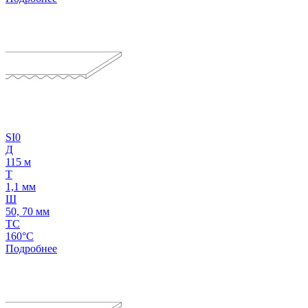
SI0
Д
115 м
Т
1,1 мм
Ш
50, 70 мм
ТС
160°C
Подробнее