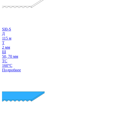
SI0-S
Д
115 м
Т
2 мм
Ш
50, 70 мм
ТС
160°C
Подробнее