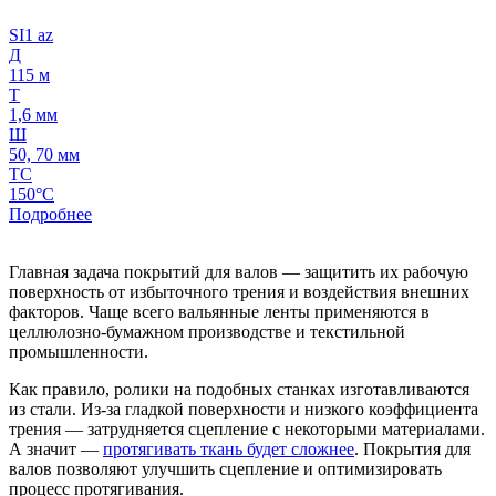
SI1 az
Д
115 м
Т
1,6 мм
Ш
50, 70 мм
ТС
150°C
Подробнее
Главная задача покрытий для валов — защитить их рабочую
поверхность от избыточного трения и воздействия внешних
факторов. Чаще всего вальянные ленты применяются в
целлюлозно-бумажном производстве и текстильной
промышленности.
Как правило, ролики на подобных станках изготавливаются
из стали. Из-за гладкой поверхности и низкого коэффициента
трения — затрудняется сцепление с некоторыми материалами.
А значит —
протягивать ткань будет сложнее
. Покрытия для
валов позволяют улучшить сцепление и оптимизировать
процесс протягивания.