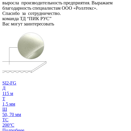
выросла производительность предприятия. Выражаем
благодарность специалистам ООО «Роллтекс».
Спасибо за сотрудничество.
команда ТД “ПИК РУС”
Вас могут заинтересовать
SI2-FG
Д
115 м
Т
1,5 мм
Ш
50, 70 мм
ТС
200°C
Подробнее