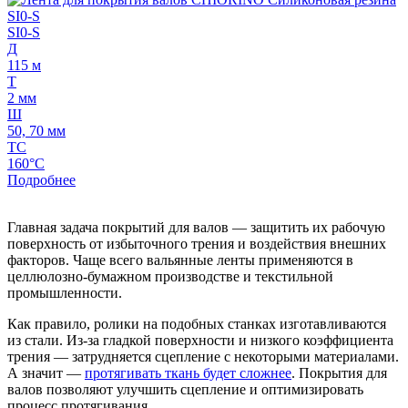
SI0-S
Д
115 м
Т
2 мм
Ш
50, 70 мм
ТС
160°C
Подробнее
Главная задача покрытий для валов — защитить их рабочую
поверхность от избыточного трения и воздействия внешних
факторов. Чаще всего вальянные ленты применяются в
целлюлозно-бумажном производстве и текстильной
промышленности.
Как правило, ролики на подобных станках изготавливаются
из стали. Из-за гладкой поверхности и низкого коэффициента
трения — затрудняется сцепление с некоторыми материалами.
А значит —
протягивать ткань будет сложнее
. Покрытия для
валов позволяют улучшить сцепление и оптимизировать
процесс протягивания.