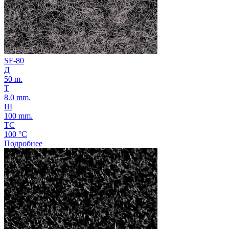
SF-80
Д
50 m.
Т
8.0 mm.
Ш
100 mm.
ТС
100 °C
Подробнее