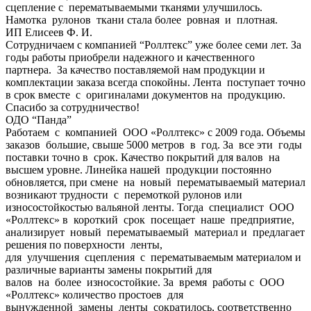
сцепление с перематываемыми тканями улучшилось.
Намотка рулонов ткани стала более ровная и плотная.
ИП Елисеев Ф. И.
Сотрудничаем с компанией “Роллтекс” уже более семи лет. За
годы работы приобрели надежного и качественного
партнера. За качество поставляемой нам продукции и
комплектации заказа всегда спокойны. Лента поступает точно
в срок вместе с оригиналами документов на продукцию.
Спасибо за сотрудничество!
ОДО “Панда”
Работаем с компанией ООО «Роллтекс» с 2009 года. Объемы
заказов большие, свыше 5000 метров в год. За все эти годы
поставки точно в срок. Качество покрытий для валов на
высшем уровне. Линейка нашей продукции постоянно
обновляется, при смене на новый перематываемый материал
возникают трудности с перемоткой рулонов или
износостойкостью вальяной ленты. Тогда специалист ООО
«Роллтекс» в короткий срок посещает наше предприятие,
анализирует новый перематываемый материал и предлагает
решения по поверхности ленты,
для улучшения сцепления с перематываемым материалом и
различные варианты замены покрытий для
валов на более износостойкие. За время работы с ООО
«Роллтекс» количество простоев для
вынужденной замены ленты сократилось, соответственно