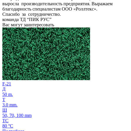
выросла производительность предприятия. Выражаем
благодарность специалистам ООО «Роллтекс».
Спасибо за сотрудничество.
команда ТД “ПИК РУС”
Вас могут заинтересовать
F-21
Д
50 m.
Т
3.0 mm.
Ш
50, 70, 100 mm
ТС
80 °C