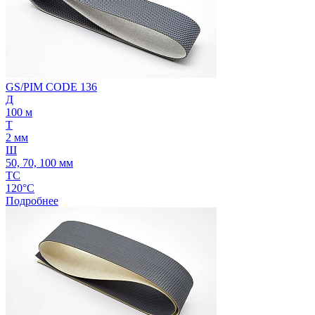
GS/PIM CODE 136
Д
100 м
Т
2 мм
Ш
50, 70, 100 мм
ТС
120°C
Подробнее