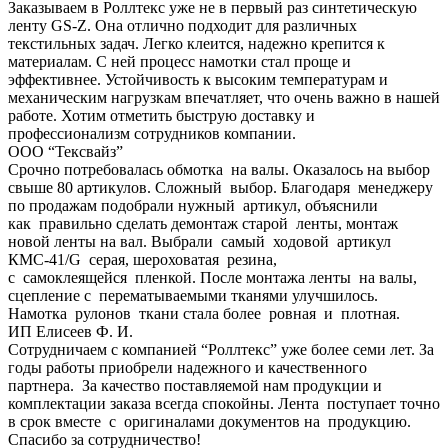
Заказываем в Роллтекс уже не в первый раз синтетическую
ленту GS-Z. Она отлично подходит для различных
текстильных задач. Легко клеится, надежно крепится к
материалам. С ней процесс намотки стал проще и
эффективнее. Устойчивость к высоким температурам и
механическим нагрузкам впечатляет, что очень важно в нашей
работе. Хотим отметить быструю доставку и
профессионализм сотрудников компании.
ООО “Тексвайз”
Срочно потребовалась обмотка на валы. Оказалось на выбор
свыше 80 артикулов. Сложный выбор. Благодаря менеджеру
по продажам подобрали нужный артикул, объяснили
как правильно сделать демонтаж старой ленты, монтаж
новой ленты на вал. Выбрали самый ходовой артикул
КМС-41/G серая, шероховатая резина,
с самоклеящейся пленкой. После монтажа ленты на валы,
сцепление с перематываемыми тканями улучшилось.
Намотка рулонов ткани стала более ровная и плотная.
ИП Елисеев Ф. И.
Сотрудничаем с компанией “Роллтекс” уже более семи лет. За
годы работы приобрели надежного и качественного
партнера. За качество поставляемой нам продукции и
комплектации заказа всегда спокойны. Лента поступает точно
в срок вместе с оригиналами документов на продукцию.
Спасибо за сотрудничество!