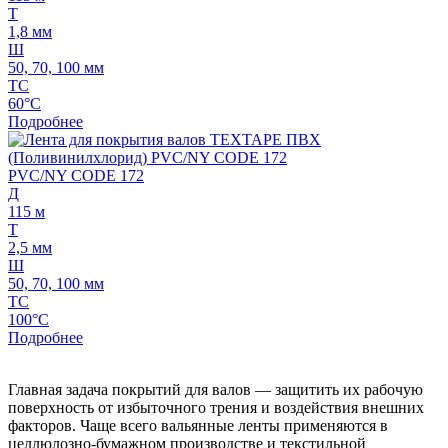
Т
1,8 мм
Ш
50, 70, 100 мм
ТС
60°C
Подробнее
PVC/NY CODE 172
Д
115 м
Т
2,5 мм
Ш
50, 70, 100 мм
ТС
100°C
Подробнее
Главная задача покрытий для валов — защитить их рабочую
поверхность от избыточного трения и воздействия внешних
факторов. Чаще всего вальянные ленты применяются в
целлюлозно-бумажном производстве и текстильной