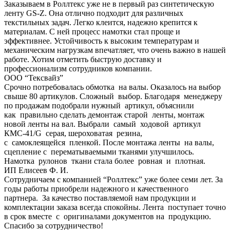
Заказываем в Роллтекс уже не в первый раз синтетическую
ленту GS-Z. Она отлично подходит для различных
текстильных задач. Легко клеится, надежно крепится к
материалам. С ней процесс намотки стал проще и
эффективнее. Устойчивость к высоким температурам и
механическим нагрузкам впечатляет, что очень важно в нашей
работе. Хотим отметить быструю доставку и
профессионализм сотрудников компании.
ООО “Тексвайз”
Срочно потребовалась обмотка на валы. Оказалось на выбор
свыше 80 артикулов. Сложный выбор. Благодаря менеджеру
по продажам подобрали нужный артикул, объяснили
как правильно сделать демонтаж старой ленты, монтаж
новой ленты на вал. Выбрали самый ходовой артикул
КМС-41/G серая, шероховатая резина,
с самоклеящейся пленкой. После монтажа ленты на валы,
сцепление с перематываемыми тканями улучшилось.
Намотка рулонов ткани стала более ровная и плотная.
ИП Елисеев Ф. И.
Сотрудничаем с компанией “Роллтекс” уже более семи лет. За
годы работы приобрели надежного и качественного
партнера. За качество поставляемой нам продукции и
комплектации заказа всегда спокойны. Лента поступает точно
в срок вместе с оригиналами документов на продукцию.
Спасибо за сотрудничество!